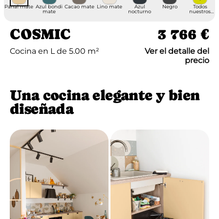
Panal mate
Azul bondi
Cacao mate
Lino mate
Azul
Negro
Todos
mate
nocturno
nuestros
acabados
COSMIC
3 766 €
Cocina en L de 5.00 m²
Ver el detalle del
precio
Una cocina elegante y bien
diseñada