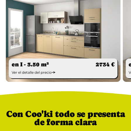
en I - 3.50 m²
2734 €
Ver el detalle del precio
V
Con Coo'ki todo se presenta
de forma clara