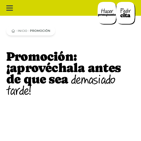
INICIO
PROMOCIÓN
Promoción:
¡aprovéchala antes
de que sea
demasiado
tarde!