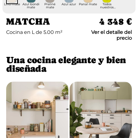
Lino mate
Azul bondi
Praliné
Azul azur
Panal mate
Todos
mate
mate
nuestros
acabados
MATCHA
4 348 €
Cocina en L de 5.00 m²
Ver el detalle del
precio
Una cocina elegante y bien
diseñada