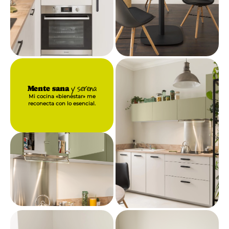
Mente sana
y serena
Mi cocina «bienestar» me
reconecta con lo esencial.