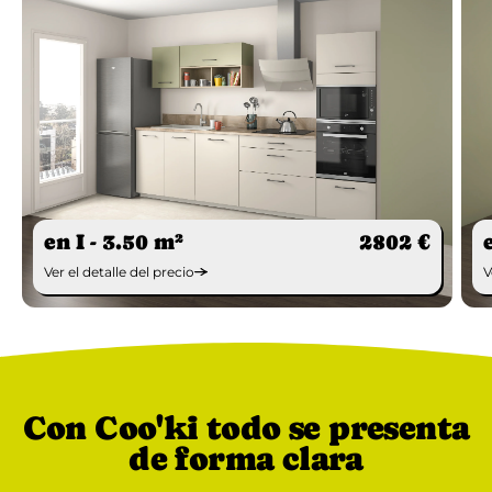
en I - 3.50 m²
2802 €
Ver el detalle del precio
V
Con Coo'ki todo se presenta
de forma clara