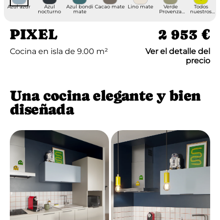
Azul azur
Azul
Azul bondi
Cacao mate
Lino mate
Verde
Todos
nocturno
mate
Provenza
nuestros
mate
acabados
PIXEL
2 953 €
Cocina en isla de 9.00 m²
Ver el detalle del
precio
Una cocina elegante y bien
diseñada