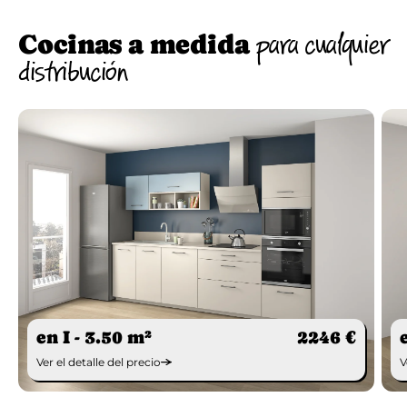
Cocinas a medida
para cualquier
distribución
en I - 3.50 m²
2246 €
Ver el detalle del precio
V