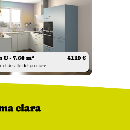
n U - 7.60 m²
4119 €
r el detalle del precio
rma clara