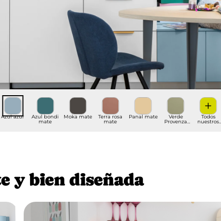
Azul azur
Azul bondi
Moka mate
Terra rosa
Panal mate
Verde
Todos
mate
mate
Provenza
nuestros
mate
acabados
e y bien diseñada