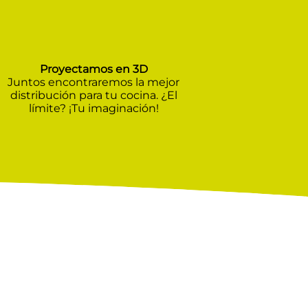
Proyectamos en 3D
Juntos encontraremos la mejor
distribución para tu cocina. ¿El
límite? ¡Tu imaginación!