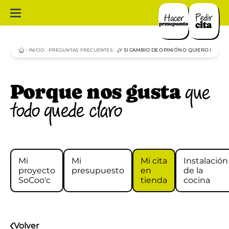
INICIO
PREGUNTAS FRECUENTES
¿Y SI CAMBIO DE OPINIÓN O QUIERO MODIF
Porque nos gusta
que
todo quede claro
Mi
Mi
Mi cita
Instalación
proyecto
presupuesto
en
de la
SoCoo'c
tienda
cocina
Volver