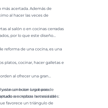
e lo más acertada. Además de
imo al hacer las veces de
tas al salón o en cocinas cerradas
lados, por lo que este diseño
de reforma de una cocina, es una
s platos, cocinar, hacer galletas e
orden al ofrecer una gran
 hasta conectar una barra de
ón y son un buen lugar para
menudo reemplaza la mesa del
aptado a nuestras necesidades:
 que favorece un triángulo de