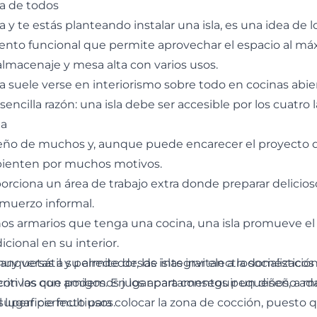
ita de todos
a y te estás planteando instalar una isla, es una idea d
ento funcional que permite aprovechar el espacio al máx
almacenaje y mesa alta con varios usos.
a suele verse en interiorismo sobre todo en cocinas abier
cilla razón: una isla debe ser accesible por los cuatro 
la
sueño de muchos y, aunque puede encarecer el proyecto 
epienten por muchos motivos.
porciona un área de trabajo extra donde preparar delicioso
lmuerzo informal.
s armarios que tenga una cocina, una isla promueve el 
ional en su interior.
muy versátil y permite desde integrar electrodomésticos
nquetas a su alrededor, las islas invitan a la socializaci
peritivos con amigos. En los apartamentos pequeños, a 
con las que podemos jugar para conseguir un diseño ad
uperficie multiusos.
 el lugar perfecto para colocar la zona de cocción, puesto