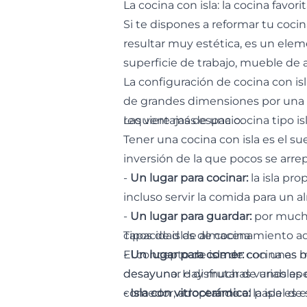
La cocina con isla: la cocina favor
Si te dispones a reformar tu cocin
resultar muy estética, es un elem
superficie de trabajo, mueble de 
La configuración de cocina con isl
de grandes dimensiones por una sen
requiere más espacio.
Las ventajas de una cocina tipo is
Tener una cocina con isla es el 
inversión de la que pocos se arr
-
Un lugar para cocinar:
la isla pro
incluso servir la comida para un a
-
Un lugar para guardar:
por mucho
capacidad de almacenamiento adic
Tipos de islas de cocina
-
El concepto de isla de cocina es 
Un lugar para comer:
con unas ba
desayunar o disfrutar de unos a
desayuno. Hay muchas variables 
comedor, adoptando el papel de s
- Isla con vitrocerámica:
la isla es