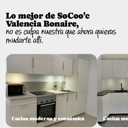
Lo mejor de SoCoo'c
Valencia Bonaire,
no es culpa nuestra que ahora quieras
mudarte allí.
Cocina moderna y económica
Cocina mo