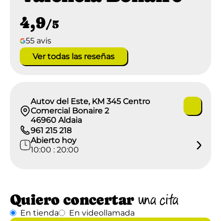
4,9
/5
55 avis
Ver todas las reseñas
Autov del Este, KM 345 Centro
Comercial Bonaire 2
46960 Aldaia
961 215 218
Abierto hoy
10:00 : 20:00
Quiero concertar
una cita
En tienda
En videollamada